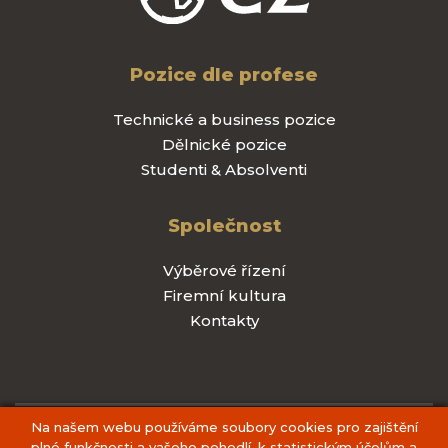
Pozice dle profese
Technické a business pozice
Dělnické pozice
Studenti & Absolventi
Společnost
Výběrové řízení
Firemní kultura
Kontakty
Na našem webu používáme soubory cookies pro zajištění
Zpracování osobních údajů
Soubory Cookies
Pravidla použití
plné funkčnosti a vašeho pohodlí, k statistickým účelům a