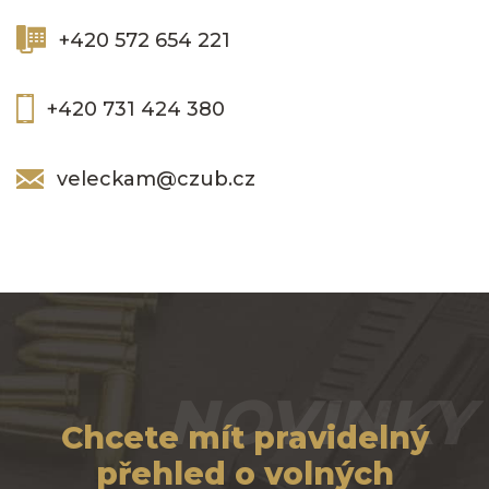
+420 572 654 221
+420 731 424 380
veleckam@czub.cz
NOVINKY
Chcete mít pravidelný
přehled o volných